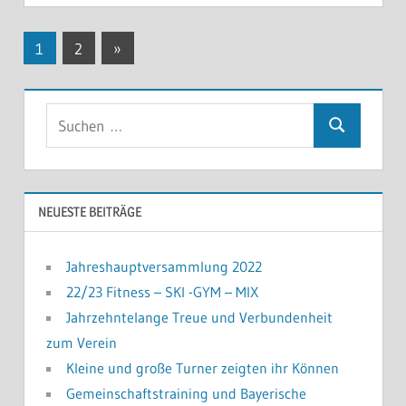
Seitennummerierung
Nächste
1
2
»
Beiträge
der
Beiträge
Suchen
Suchen
nach:
NEUESTE BEITRÄGE
Jahreshauptversammlung 2022
22/23 Fitness – SKI -GYM – MIX
Jahrzehntelange Treue und Verbundenheit
zum Verein
Kleine und große Turner zeigten ihr Können
Gemeinschaftstraining und Bayerische